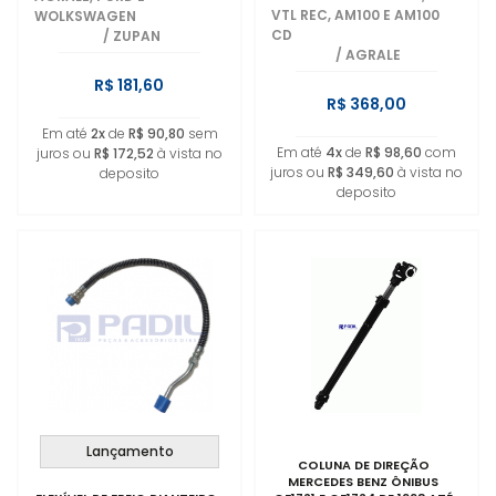
VTL REC, AM100 E AM100
WOLKSWAGEN
CD
/
ZUPAN
/
AGRALE
R$ 181,60
R$ 368,00
Em até
2x
de
R$ 90,80
sem
Em até
4x
de
R$ 98,60
com
juros ou
R$ 172,52
à vista no
juros ou
R$ 349,60
à vista no
deposito
deposito
Lançamento
COLUNA DE DIREÇÃO
MERCEDES BENZ ÔNIBUS