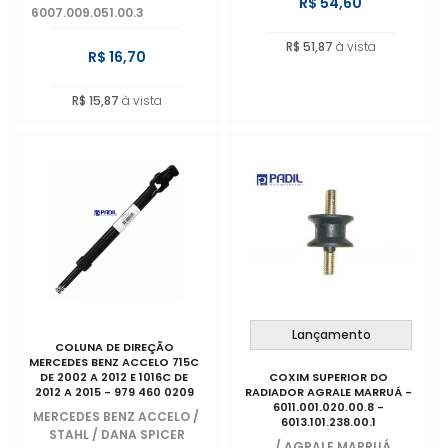
R$ 54,60
6007.009.051.00.3
R$ 51,87
à vista
R$ 16,70
R$ 15,87
à vista
Lançamento
COLUNA DE DIREÇÃO
MERCEDES BENZ ACCELO 715C
DE 2002 A 2012 E 1016C DE
COXIM SUPERIOR DO
2012 A 2015 - 979 460 0209
RADIADOR AGRALE MARRUÁ -
6011.001.020.00.8 -
MERCEDES BENZ ACCELO
/
6013.101.238.00.1
STAHL / DANA SPICER
/
AGRALE MARRUÁ