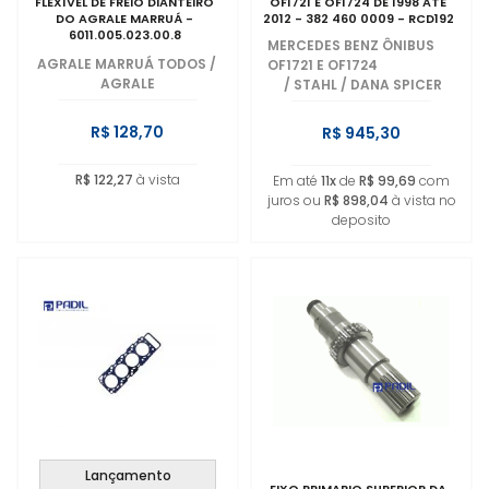
FLEXÍVEL DE FREIO DIANTEIRO
OF1721 E OF1724 DE 1998 ATÉ
DO AGRALE MARRUÁ -
2012 - 382 460 0009 - RCD192
6011.005.023.00.8
MERCEDES BENZ ÔNIBUS
AGRALE MARRUÁ TODOS
/
OF1721 E OF1724
AGRALE
/
STAHL / DANA SPICER
R$ 128,70
R$ 945,30
R$ 122,27
à vista
Em até
11x
de
R$ 99,69
com
juros ou
R$ 898,04
à vista no
deposito
Lançamento