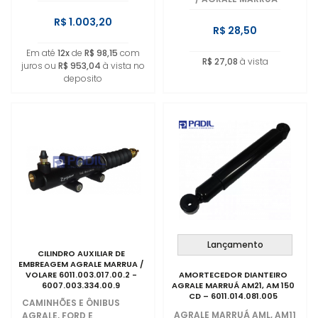
R$ 1.003,20
R$ 28,50
Em até
12x
de
R$ 98,15
com
R$ 27,08
à vista
juros ou
R$ 953,04
à vista no
deposito
Lançamento
CILINDRO AUXILIAR DE
EMBREAGEM AGRALE MARRUA /
VOLARE 6011.003.017.00.2 -
AMORTECEDOR DIANTEIRO
6007.003.334.00.9
AGRALE MARRUÁ AM21, AM 150
CD – 6011.014.081.005
CAMINHÕES E ÔNIBUS
AGRALE MARRUÁ AML, AM11
AGRALE, FORD E