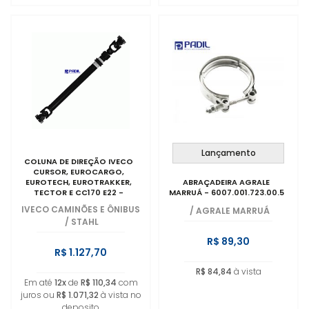
Lançamento
COLUNA DE DIREÇÃO IVECO
CURSOR, EUROCARGO,
EUROTECH, EUROTRAKKER,
ABRAÇADEIRA AGRALE
TECTOR E CC170 E22 -
MARRUÁ - 6007.001.723.00.5
5801288375
IVECO CAMINÕES E ÔNIBUS
/
AGRALE MARRUÁ
/
STAHL
R$ 89,30
R$ 1.127,70
R$ 84,84
à vista
Em até
12x
de
R$ 110,34
com
juros ou
R$ 1.071,32
à vista no
deposito