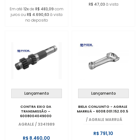
R$ 47,03
à vista
Em até
12x
de
R$ 483,09
com
juros ou
R$ 4.690,63
à vista
no deposito
Lançamento
Lançamento
CONTRA EIXO DA
BIELA CONJUNTO - AGRALE
TRANSMISSÃO –
MARRUÁ - 6008.001.152.00.5
6008004049000
/
AGRALE MARRUÁ
AGRALE
/
3341989
R$ 791,10
R$ 8.460,00