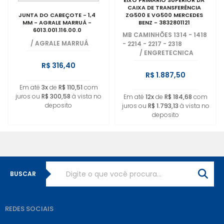
EIXO PRIMARIO SUPERIOR DA
CAIXA DE TRANSFERÊNCIA
JUNTA DO CABEÇOTE - 1,4
ZG500 E VG500 MERCEDES
MM - AGRALE MARRUÁ -
BENZ - 3832801121
6013.001.116.00.0
MB CAMINHÕES 1314 - 1418
/
AGRALE MARRUÁ
- 2214 - 2217 - 2318
/
ENGRETECNICA
R$ 316,40
R$ 1.887,50
Em até
3x
de
R$ 110,51
com
juros ou
R$ 300,58
à vista no
Em até
12x
de
R$ 184,68
com
deposito
juros ou
R$ 1.793,13
à vista no
deposito
BUSCAR
REDES SOCIAIS