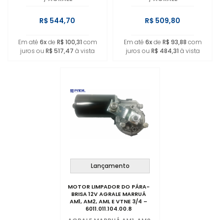
R$ 544,70
R$ 509,80
Em até
6x
de
R$ 100,31
com
Em até
6x
de
R$ 93,88
com
juros ou
R$ 517,47
à vista
juros ou
R$ 484,31
à vista
Lançamento
MOTOR LIMPADOR DO PÁRA-
BRISA 12V AGRALE MARRUÁ
AM1, AM2, AML E VTNE 3/4 –
6011.011.104.00.8