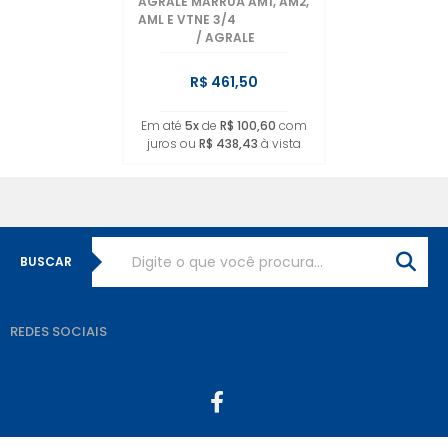
AGRALE MARRUÁ AM1, AM2,
AML E VTNE 3/4
/
AGRALE
R$ 461,50
Em até
5x
de
R$ 100,60
com
juros ou
R$ 438,43
à vista
BUSCAR
REDES SOCIAIS