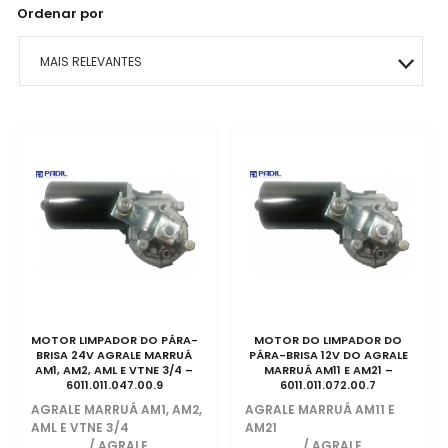
Ordenar por
MAIS RELEVANTES
MAIS VENDIDOS
MENOR PREÇO
MAIOR PREÇO
A - Z
MOTOR LIMPADOR DO PÁRA-
MOTOR DO LIMPADOR DO
BRISA 24V AGRALE MARRUÁ
PÁRA-BRISA 12V DO AGRALE
AM1, AM2, AML E VTNE 3/4 –
MARRUÁ AM11 E AM21 –
6011.011.047.00.9
6011.011.072.00.7
AGRALE MARRUÁ AM1, AM2,
AGRALE MARRUÁ AM11 E
AML E VTNE 3/4
AM21
/
AGRALE
/
AGRALE