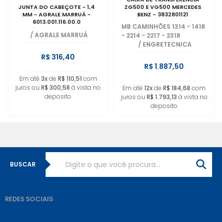
JUNTA DO CABEÇOTE - 1,4
ZG500 E VG500 MERCEDES
MM - AGRALE MARRUÁ -
BENZ - 3832801121
6013.001.116.00.0
MB CAMINHÕES 1314 - 1418
/
AGRALE MARRUÁ
- 2214 - 2217 - 2318
/
ENGRETECNICA
R$ 316,40
R$ 1.887,50
Em até
3x
de
R$ 110,51
com
juros ou
R$ 300,58
à vista no
Em até
12x
de
R$ 184,68
com
deposito
juros ou
R$ 1.793,13
à vista no
deposito
BUSCAR
REDES SOCIAIS