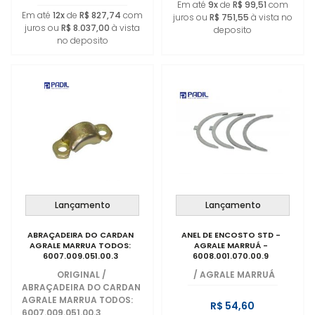
Em até
9x
de
R$ 99,51
com
Em até
12x
de
R$ 827,74
com
juros ou
R$ 751,55
à vista no
juros ou
R$ 8.037,00
à vista
deposito
no deposito
Lançamento
Lançamento
ABRAÇADEIRA DO CARDAN
ANEL DE ENCOSTO STD -
AGRALE MARRUA TODOS:
AGRALE MARRUÁ -
6007.009.051.00.3
6008.001.070.00.9
ORIGINAL
/
/
AGRALE MARRUÁ
ABRAÇADEIRA DO CARDAN
AGRALE MARRUA TODOS:
R$ 54,60
6007.009.051.00.3