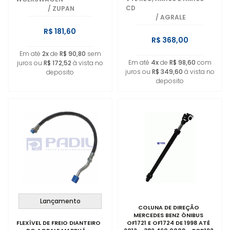
CD
/
ZUPAN
/
AGRALE
R$ 181,60
R$ 368,00
Em até
2x
de
R$ 90,80
sem
Em até
4x
de
R$ 98,60
com
juros ou
R$ 172,52
à vista no
juros ou
R$ 349,60
à vista no
deposito
deposito
Lançamento
COLUNA DE DIREÇÃO
MERCEDES BENZ ÔNIBUS
FLEXÍVEL DE FREIO DIANTEIRO
OF1721 E OF1724 DE 1998 ATÉ