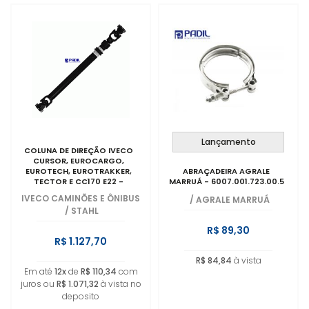
Lançamento
COLUNA DE DIREÇÃO IVECO
CURSOR, EUROCARGO,
EUROTECH, EUROTRAKKER,
ABRAÇADEIRA AGRALE
TECTOR E CC170 E22 -
MARRUÁ - 6007.001.723.00.5
5801288375
IVECO CAMINÕES E ÔNIBUS
/
AGRALE MARRUÁ
/
STAHL
R$ 89,30
R$ 1.127,70
R$ 84,84
à vista
Em até
12x
de
R$ 110,34
com
juros ou
R$ 1.071,32
à vista no
deposito