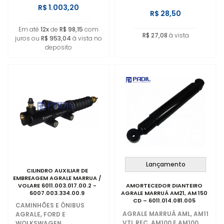
R$ 1.003,20
R$ 28,50
Em até
12x
de
R$ 98,15
com
R$ 27,08
à vista
juros ou
R$ 953,04
à vista no
deposito
Lançamento
CILINDRO AUXILIAR DE
EMBREAGEM AGRALE MARRUA /
VOLARE 6011.003.017.00.2 -
AMORTECEDOR DIANTEIRO
6007.003.334.00.9
AGRALE MARRUÁ AM21, AM 150
CD – 6011.014.081.005
CAMINHÕES E ÔNIBUS
AGRALE MARRUÁ AML, AM11
AGRALE, FORD E
VTL REC, AM100 E AM100
WOLKSWAGEN