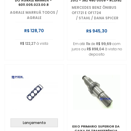
DO AGRALE MARRUÁ -
2012 - 382 460 0009 - RCD192
6011.005.023.00.8
MERCEDES BENZ ÔNIBUS
AGRALE MARRUÁ TODOS
/
OF1721 E OF1724
AGRALE
/
STAHL / DANA SPICER
R$ 128,70
R$ 945,30
R$ 122,27
à vista
Em até
11x
de
R$ 99,69
com
juros ou
R$ 898,04
à vista no
deposito
Lançamento
EIXO PRIMARIO SUPERIOR DA
CAIXA DE TRANSFERÊNCIA