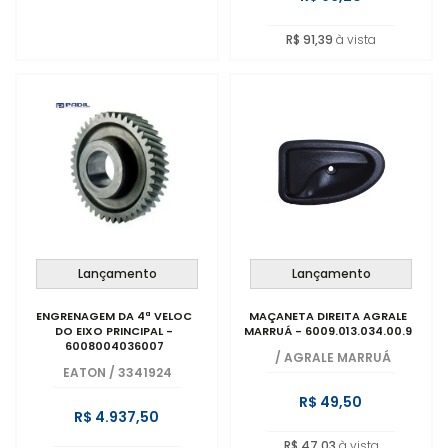
R$ 91,39
à vista
Lançamento
Lançamento
ENGRENAGEM DA 4ª VELOC
MAÇANETA DIREITA AGRALE
DO EIXO PRINCIPAL -
MARRUÁ - 6009.013.034.00.9
6008004036007
/
AGRALE MARRUÁ
EATON
/
3341924
R$ 49,50
R$ 4.937,50
R$ 47,03
à vista