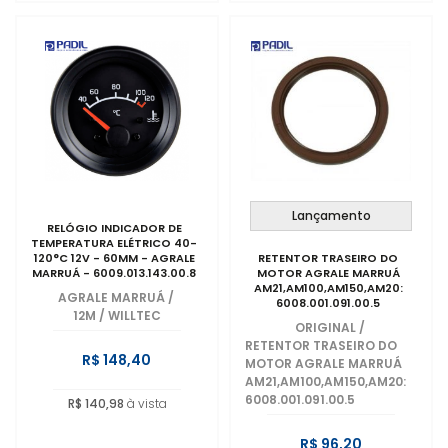
Lançamento
RELÓGIO INDICADOR DE
TEMPERATURA ELÉTRICO 40-
120°C 12V - 60MM - AGRALE
RETENTOR TRASEIRO DO
MARRUÁ - 6009.013.143.00.8
MOTOR AGRALE MARRUÁ
AM21,AM100,AM150,AM20:
AGRALE MARRUÁ
/
6008.001.091.00.5
12M / WILLTEC
ORIGINAL
/
RETENTOR TRASEIRO DO
R$ 148,40
MOTOR AGRALE MARRUÁ
AM21,AM100,AM150,AM20:
6008.001.091.00.5
R$ 140,98
à vista
R$ 96,20