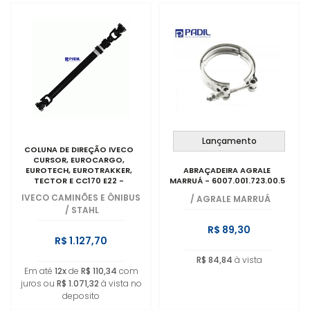
Lançamento
COLUNA DE DIREÇÃO IVECO
CURSOR, EUROCARGO,
EUROTECH, EUROTRAKKER,
ABRAÇADEIRA AGRALE
TECTOR E CC170 E22 -
MARRUÁ - 6007.001.723.00.5
5801288375
IVECO CAMINÕES E ÔNIBUS
/
AGRALE MARRUÁ
/
STAHL
R$ 89,30
R$ 1.127,70
R$ 84,84
à vista
Em até
12x
de
R$ 110,34
com
juros ou
R$ 1.071,32
à vista no
deposito