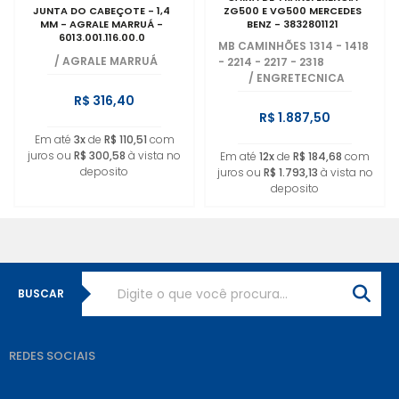
JUNTA DO CABEÇOTE - 1,4
ZG500 E VG500 MERCEDES
MM - AGRALE MARRUÁ -
BENZ - 3832801121
6013.001.116.00.0
MB CAMINHÕES 1314 - 1418
/
AGRALE MARRUÁ
- 2214 - 2217 - 2318
/
ENGRETECNICA
R$ 316,40
R$ 1.887,50
Em até
3x
de
R$ 110,51
com
juros ou
R$ 300,58
à vista no
Em até
12x
de
R$ 184,68
com
deposito
juros ou
R$ 1.793,13
à vista no
deposito
BUSCAR
REDES SOCIAIS