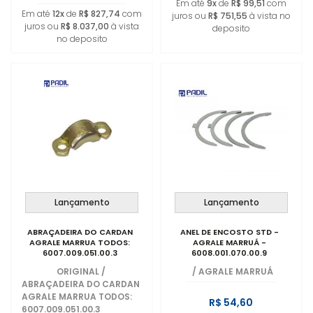
Em até
9x
de
R$ 99,51
com
Em até
12x
de
R$ 827,74
com
juros ou
R$ 751,55
à vista no
juros ou
R$ 8.037,00
à vista
deposito
no deposito
Lançamento
Lançamento
ABRAÇADEIRA DO CARDAN
ANEL DE ENCOSTO STD -
AGRALE MARRUA TODOS:
AGRALE MARRUÁ -
6007.009.051.00.3
6008.001.070.00.9
ORIGINAL
/
/
AGRALE MARRUÁ
ABRAÇADEIRA DO CARDAN
AGRALE MARRUA TODOS:
R$ 54,60
6007.009.051.00.3