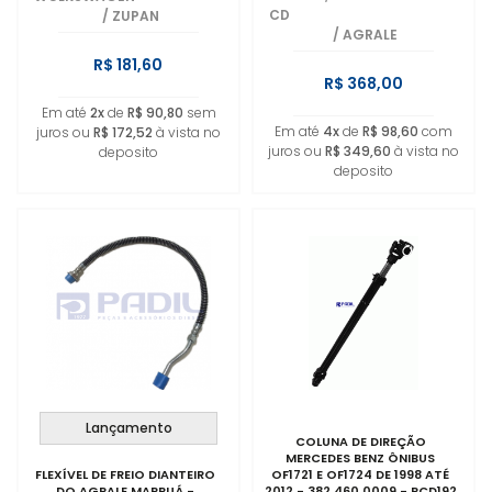
CD
/
ZUPAN
/
AGRALE
R$ 181,60
R$ 368,00
Em até
2x
de
R$ 90,80
sem
Em até
4x
de
R$ 98,60
com
juros ou
R$ 172,52
à vista no
juros ou
R$ 349,60
à vista no
deposito
deposito
Lançamento
COLUNA DE DIREÇÃO
MERCEDES BENZ ÔNIBUS
FLEXÍVEL DE FREIO DIANTEIRO
OF1721 E OF1724 DE 1998 ATÉ
DO AGRALE MARRUÁ -
2012 - 382 460 0009 - RCD192