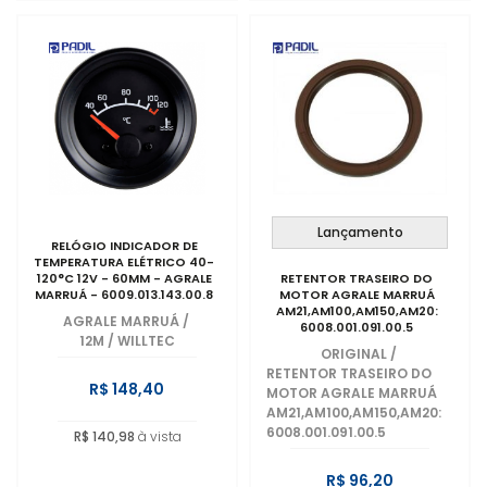
Lançamento
RELÓGIO INDICADOR DE
TEMPERATURA ELÉTRICO 40-
120°C 12V - 60MM - AGRALE
RETENTOR TRASEIRO DO
MARRUÁ - 6009.013.143.00.8
MOTOR AGRALE MARRUÁ
AM21,AM100,AM150,AM20:
AGRALE MARRUÁ
/
6008.001.091.00.5
12M / WILLTEC
ORIGINAL
/
RETENTOR TRASEIRO DO
R$ 148,40
MOTOR AGRALE MARRUÁ
AM21,AM100,AM150,AM20:
6008.001.091.00.5
R$ 140,98
à vista
R$ 96,20