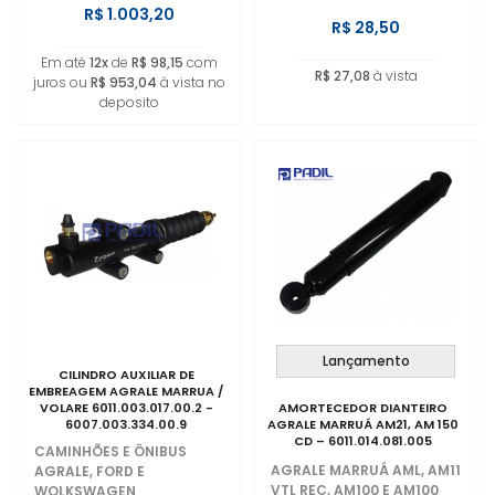
R$ 1.003,20
R$ 28,50
Em até
12x
de
R$ 98,15
com
R$ 27,08
à vista
juros ou
R$ 953,04
à vista no
deposito
Lançamento
CILINDRO AUXILIAR DE
EMBREAGEM AGRALE MARRUA /
VOLARE 6011.003.017.00.2 -
AMORTECEDOR DIANTEIRO
6007.003.334.00.9
AGRALE MARRUÁ AM21, AM 150
CD – 6011.014.081.005
CAMINHÕES E ÔNIBUS
AGRALE MARRUÁ AML, AM11
AGRALE, FORD E
VTL REC, AM100 E AM100
WOLKSWAGEN