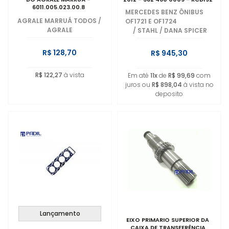
6011.005.023.00.8
MERCEDES BENZ ÔNIBUS
AGRALE MARRUÁ TODOS
/
OF1721 E OF1724
AGRALE
/
STAHL / DANA SPICER
R$ 128,70
R$ 945,30
R$ 122,27
à vista
Em até
11x
de
R$ 99,69
com
juros ou
R$ 898,04
à vista no
deposito
Lançamento
EIXO PRIMARIO SUPERIOR DA
CAIXA DE TRANSFERÊNCIA