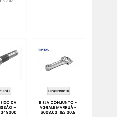
4
à vista
mento
Lançamento
EIXO DA
BIELA CONJUNTO -
ISSÃO –
AGRALE MARRUÁ -
4049000
6008.001.152.00.5