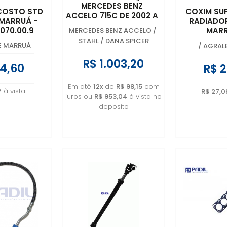
MERCEDES BENZ
NCOSTO STD
COXIM SU
ACCELO 715C DE 2002 A
 MARRUÁ -
RADIADO
2012 E 1016C DE 2012 A
.070.00.9
MARR
MERCEDES BENZ ACCELO
/
2015 - 979 460 0209
6011.001.
STAHL / DANA SPICER
E MARRUÁ
/
AGRAL
6013.101
R$ 1.003,20
4,60
R$ 2
Em até
12x
de
R$ 98,15
com
7
à vista
R$ 27,0
juros ou
R$ 953,04
à vista no
deposito