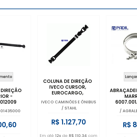
mento
Lança
COLUNA DE DIREÇÃO
IVECO CURSOR,
 DIREÇÃO
ABRAÇADEI
EUROCARGO,
IOR -
MARR
EUROTECH,
7012009
6007.001
IVECO CAMINÕES E ÔNIBUS
EUROTRAKKER, TECTOR
/
STAHL
E CC170 E22 -
001435000
/
AGRAL
5801288375
R$ 1.127,70
00,60
R$ 8
Em até
12x
de
R$ 110,34
com