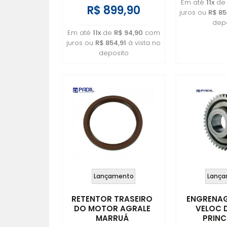
Em até
11x
d
R$ 899,90
juros ou
R$ 85
depo
Em até
11x
de
R$ 94,90
com
juros ou
R$ 854,91
à vista no
deposito
Lançamento
Lança
RETENTOR TRASEIRO
ENGRENAG
DO MOTOR AGRALE
VELOC 
MARRUÁ
PRINC