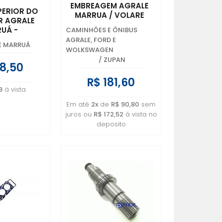
EMBREAGEM AGRALE
PERIOR DO
MARRUA / VOLARE
R AGRALE
6011.003.017.00.2 -
UÁ -
CAMINHÕES E ÔNIBUS
6007.003.334.00.9
020.00.8 -
AGRALE, FORD E
E MARRUÁ
.238.00.1
WOLKSWAGEN
/
ZUPAN
8,50
R$ 181,60
8
à vista
Em até
2x
de
R$ 90,80
sem
juros ou
R$ 172,52
à vista no
deposito