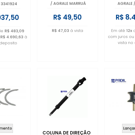
4036007
/
AGRALE MARRUÁ
AGRALE
3341924
R$ 49,50
R$ 8.
937,50
R$ 47,03
à vista
Em até
12x
de
R$ 483,09
com juros o
u
R$ 4.690,63
à
vista no
 deposito
mento
Lança
COLUNA DE DIREÇÃO