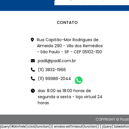
CONTATO
Rua Capitão-Mor Rodrigues de
Almeida 290 - Vila dos Remédios
- São Paulo - SP - CEP 05102-100
padil@padil.com.br
(11) 3832-1966
(11) 99986-2044
das: 8:00 as 18:00 horas de
segunda a sexta - loja virtual 24
horas
COPYRIGHT © Padil
jQuery('#btnFrete').click(function(){ window.setTimeout(function() { jQuery('.tabelaFo