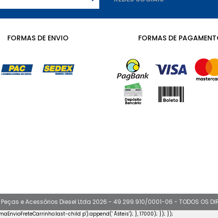
FORMAS DE ENVIO
FORMAS DE PAGAMENT
 Peças e Acessórios Diesel Ltda 2026 - 49.299.910/0001-06 - TODOS OS D
rmaEnvioFreteCarrinho:last-child p').append('
Ãšteis
'); }, 17000); }); });