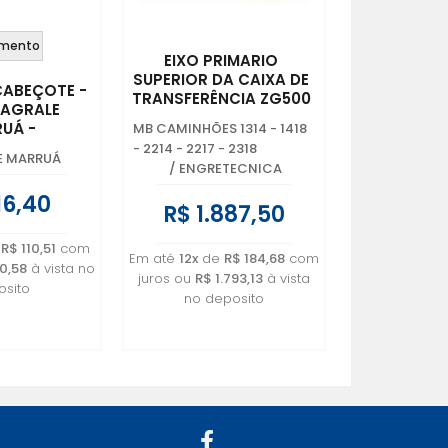
mento
EIXO PRIMARIO
SUPERIOR DA CAIXA DE
CABEÇOTE -
TRANSFERÊNCIA ZG500
- AGRALE
E VG500 MERCEDES
UÁ -
MB CAMINHÕES 1314 - 1418
BENZ - 3832801121
.116.00.0
- 2214 - 2217 - 2318
E MARRUÁ
/
ENGRETECNICA
16,40
R$ 1.887,50
e
R$ 110,51
com
Em até
12x
de
R$ 184,68
com
0,58
à vista no
juros ou
R$ 1.793,13
à vista
sito
no deposito