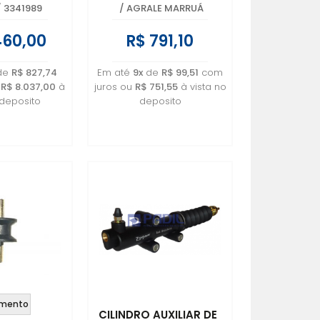
/
3341989
/
AGRALE MARRUÁ
460,00
R$ 791,10
de
R$ 827,74
Em até
9x
de
R$ 99,51
com
u
R$ 8.037,00
à
juros ou
R$ 751,55
à vista no
 deposito
deposito
mento
CILINDRO AUXILIAR DE