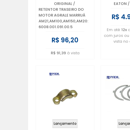
AM21,AM100,AM150,AM20:
600800
ORIGINAL
/
EATON
/
6008.001.091.00.5
RETENTOR TRASEIRO DO
R$ 4.
MOTOR AGRALE MARRUÁ
AM21,AM100,AM150,AM20:
6008.001.091.00.5
Em até
12x
com juros o
R$ 96,20
vista no
R$ 91,39
à vista
Lançamento
Lança