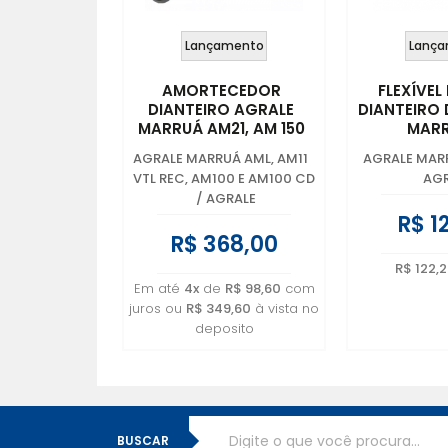
Lançamento
Lança
AMORTECEDOR
FLEXÍVEL
DIANTEIRO AGRALE
DIANTEIRO
MARRUÁ AM21, AM 150
MARR
CD – 6011.014.081.005
6011.005
AGRALE MARRUÁ AML, AM11
AGRALE MAR
VTL REC, AM100 E AM100 CD
AGR
/
AGRALE
R$ 1
R$ 368,00
R$ 122,2
Em até
4x
de
R$ 98,60
com
juros ou
R$ 349,60
à vista no
deposito
BUSCAR