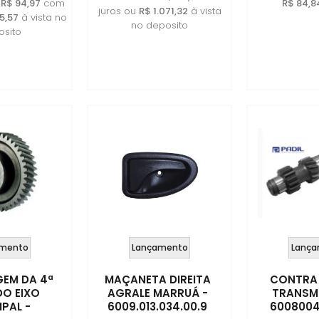
e
R$ 94,97
com
R$ 84,8
juros ou
R$ 1.071,32
à vista
5,57
à vista no
no deposito
sito
mento
Lançamento
Lança
EM DA 4ª
MAÇANETA DIREITA
CONTRA 
DO EIXO
AGRALE MARRUÁ -
TRANSM
IPAL -
6009.013.034.00.9
600800