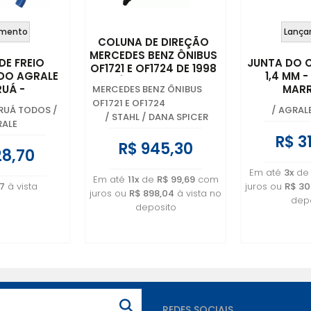
mento
Lança
COLUNA DE DIREÇÃO
MERCEDES BENZ ÔNIBUS
 DE FREIO
JUNTA DO 
OF1721 E OF1724 DE 1998
 DO AGRALE
1,4 MM 
ATÉ 2012 - 382 460
UÁ -
MARR
MERCEDES BENZ ÔNIBUS
0009 - RCD192
.023.00.8
6013.001
OF1721 E OF1724
RUÁ TODOS
/
/
AGRAL
/
STAHL / DANA SPICER
ALE
R$ 3
R$ 945,30
28,70
Em até
3x
d
Em até
11x
de
R$ 99,69
com
7
à vista
juros ou
R$ 30
juros ou
R$ 898,04
à vista no
depo
deposito
REDES SOCIAIS