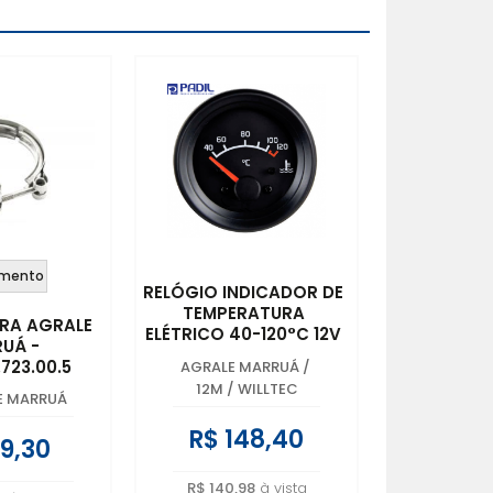
mento
RELÓGIO INDICADOR DE
TEMPERATURA
RA AGRALE
ELÉTRICO 40-120°C 12V
UÁ -
- 60MM - AGRALE
.723.00.5
AGRALE MARRUÁ
/
MARRUÁ -
12M / WILLTEC
6009.013.143.00.8
E MARRUÁ
R$ 148,40
9,30
R$ 140,98
à vista