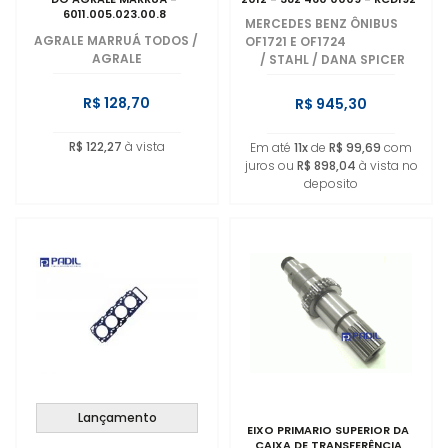
6011.005.023.00.8
MERCEDES BENZ ÔNIBUS
AGRALE MARRUÁ TODOS
/
OF1721 E OF1724
AGRALE
/
STAHL / DANA SPICER
R$ 128,70
R$ 945,30
R$ 122,27
à vista
Em até
11x
de
R$ 99,69
com
juros ou
R$ 898,04
à vista no
deposito
Lançamento
EIXO PRIMARIO SUPERIOR DA
CAIXA DE TRANSFERÊNCIA