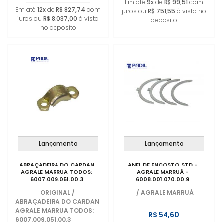
Em até
9x
de
R$ 99,51
com
Em até
12x
de
R$ 827,74
com
juros ou
R$ 751,55
à vista no
juros ou
R$ 8.037,00
à vista
deposito
no deposito
Lançamento
Lançamento
ABRAÇADEIRA DO CARDAN
ANEL DE ENCOSTO STD -
AGRALE MARRUA TODOS:
AGRALE MARRUÁ -
6007.009.051.00.3
6008.001.070.00.9
ORIGINAL
/
/
AGRALE MARRUÁ
ABRAÇADEIRA DO CARDAN
AGRALE MARRUA TODOS:
R$ 54,60
6007.009.051.00.3