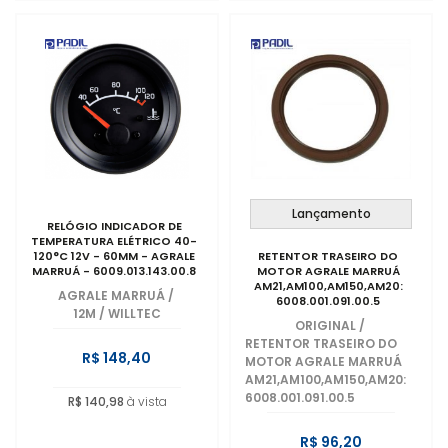
Lançamento
RELÓGIO INDICADOR DE
TEMPERATURA ELÉTRICO 40-
120°C 12V - 60MM - AGRALE
RETENTOR TRASEIRO DO
MARRUÁ - 6009.013.143.00.8
MOTOR AGRALE MARRUÁ
AM21,AM100,AM150,AM20:
AGRALE MARRUÁ
/
6008.001.091.00.5
12M / WILLTEC
ORIGINAL
/
RETENTOR TRASEIRO DO
R$ 148,40
MOTOR AGRALE MARRUÁ
AM21,AM100,AM150,AM20:
6008.001.091.00.5
R$ 140,98
à vista
R$ 96,20