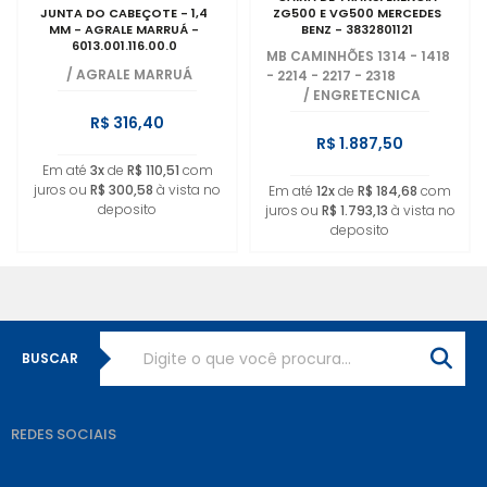
JUNTA DO CABEÇOTE - 1,4
ZG500 E VG500 MERCEDES
MM - AGRALE MARRUÁ -
BENZ - 3832801121
6013.001.116.00.0
MB CAMINHÕES 1314 - 1418
/
AGRALE MARRUÁ
- 2214 - 2217 - 2318
/
ENGRETECNICA
R$ 316,40
R$ 1.887,50
Em até
3x
de
R$ 110,51
com
juros ou
R$ 300,58
à vista no
Em até
12x
de
R$ 184,68
com
deposito
juros ou
R$ 1.793,13
à vista no
deposito
BUSCAR
REDES SOCIAIS