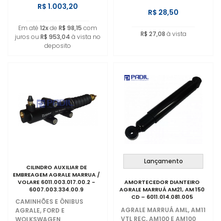
R$ 1.003,20
R$ 28,50
Em até
12x
de
R$ 98,15
com
R$ 27,08
à vista
juros ou
R$ 953,04
à vista no
deposito
Lançamento
CILINDRO AUXILIAR DE
EMBREAGEM AGRALE MARRUA /
VOLARE 6011.003.017.00.2 -
AMORTECEDOR DIANTEIRO
6007.003.334.00.9
AGRALE MARRUÁ AM21, AM 150
CD – 6011.014.081.005
CAMINHÕES E ÔNIBUS
AGRALE MARRUÁ AML, AM11
AGRALE, FORD E
VTL REC, AM100 E AM100
WOLKSWAGEN