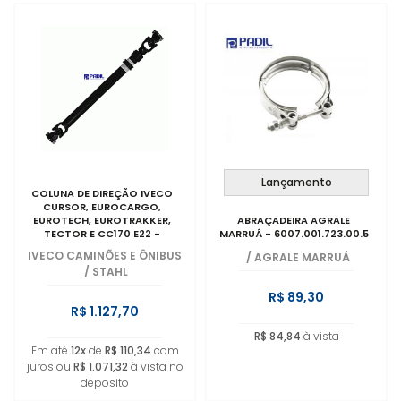
Lançamento
COLUNA DE DIREÇÃO IVECO
CURSOR, EUROCARGO,
EUROTECH, EUROTRAKKER,
ABRAÇADEIRA AGRALE
TECTOR E CC170 E22 -
MARRUÁ - 6007.001.723.00.5
5801288375
IVECO CAMINÕES E ÔNIBUS
/
AGRALE MARRUÁ
/
STAHL
R$ 89,30
R$ 1.127,70
R$ 84,84
à vista
Em até
12x
de
R$ 110,34
com
juros ou
R$ 1.071,32
à vista no
deposito