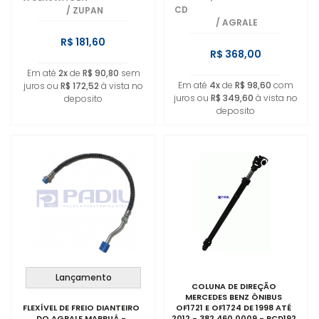
CD
/
ZUPAN
/
AGRALE
R$ 181,60
R$ 368,00
Em até
2x
de
R$ 90,80
sem
Em até
4x
de
R$ 98,60
com
juros ou
R$ 172,52
à vista no
juros ou
R$ 349,60
à vista no
deposito
deposito
Lançamento
COLUNA DE DIREÇÃO
MERCEDES BENZ ÔNIBUS
FLEXÍVEL DE FREIO DIANTEIRO
OF1721 E OF1724 DE 1998 ATÉ
DO AGRALE MARRUÁ -
2012 - 382 460 0009 - RCD192