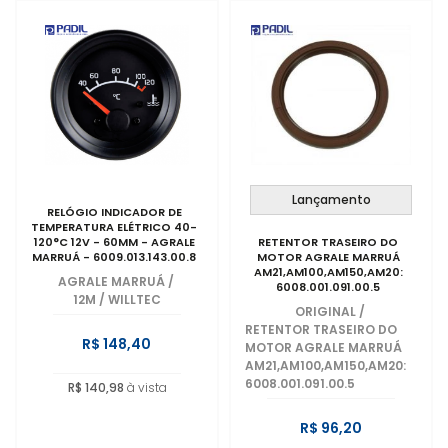
Lançamento
RELÓGIO INDICADOR DE
TEMPERATURA ELÉTRICO 40-
120°C 12V - 60MM - AGRALE
RETENTOR TRASEIRO DO
MARRUÁ - 6009.013.143.00.8
MOTOR AGRALE MARRUÁ
AM21,AM100,AM150,AM20:
AGRALE MARRUÁ
/
6008.001.091.00.5
12M / WILLTEC
ORIGINAL
/
RETENTOR TRASEIRO DO
R$ 148,40
MOTOR AGRALE MARRUÁ
AM21,AM100,AM150,AM20:
6008.001.091.00.5
R$ 140,98
à vista
R$ 96,20