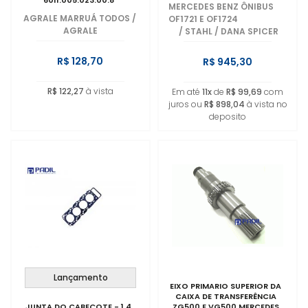
6011.005.023.00.8
MERCEDES BENZ ÔNIBUS
AGRALE MARRUÁ TODOS
/
OF1721 E OF1724
AGRALE
/
STAHL / DANA SPICER
R$ 128,70
R$ 945,30
R$ 122,27
à vista
Em até
11x
de
R$ 99,69
com
juros ou
R$ 898,04
à vista no
deposito
Lançamento
EIXO PRIMARIO SUPERIOR DA
CAIXA DE TRANSFERÊNCIA
JUNTA DO CABEÇOTE - 1,4
ZG500 E VG500 MERCEDES