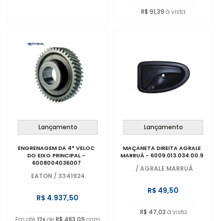
R$ 91,39
à vista
Lançamento
Lançamento
ENGRENAGEM DA 4ª VELOC
MAÇANETA DIREITA AGRALE
DO EIXO PRINCIPAL -
MARRUÁ - 6009.013.034.00.9
6008004036007
/
AGRALE MARRUÁ
EATON
/
3341924
R$ 49,50
R$ 4.937,50
R$ 47,03
à vista
Em até
12x
de
R$ 483,09
com