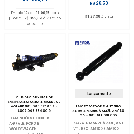
R$ 28,50
Em até
12x
de
R$ 98,15
com
R$ 27,08
à vista
juros ou
R$ 953,04
à vista no
deposito
Lançamento
CILINDRO AUXILIAR DE
EMBREAGEM AGRALE MARRUA /
VOLARE 6011.003.017.00.2 -
AMORTECEDOR DIANTEIRO
6007.003.334.00.9
AGRALE MARRUÁ AM21, AM 150
CD – 6011.014.081.005
CAMINHÕES E ÔNIBUS
AGRALE MARRUÁ AML, AM11
AGRALE, FORD E
VTL REC, AM100 E AM100
WOLKSWAGEN
CD