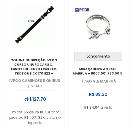
Lançamento
COLUNA DE DIREÇÃO IVECO
CURSOR, EUROCARGO,
EUROTECH, EUROTRAKKER,
ABRAÇADEIRA AGRALE
TECTOR E CC170 E22 -
MARRUÁ - 6007.001.723.00.5
5801288375
IVECO CAMINÕES E ÔNIBUS
/
AGRALE MARRUÁ
/
STAHL
R$ 89,30
R$ 1.127,70
R$ 84,84
à vista
Em até
12x
de
R$ 110,34
com
juros ou
R$ 1.071,32
à vista no
deposito