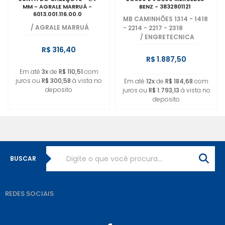
MM - AGRALE MARRUÁ -
BENZ - 3832801121
6013.001.116.00.0
MB CAMINHÕES 1314 - 1418
/
AGRALE MARRUÁ
- 2214 - 2217 - 2318
/
ENGRETECNICA
R$ 316,40
R$ 1.887,50
Em até
3x
de
R$ 110,51
com
juros ou
R$ 300,58
à vista no
Em até
12x
de
R$ 184,68
com
deposito
juros ou
R$ 1.793,13
à vista no
deposito
BUSCAR
REDES SOCIAIS