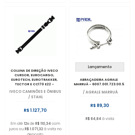
Lançamento
COLUNA DE DIREÇÃO IVECO
CURSOR, EUROCARGO,
EUROTECH, EUROTRAKKER,
ABRAÇADEIRA AGRALE
TECTOR E CC170 E22 -
MARRUÁ - 6007.001.723.00.5
5801288375
IVECO CAMINÕES E ÔNIBUS
/
AGRALE MARRUÁ
/
STAHL
R$ 89,30
R$ 1.127,70
R$ 84,84
à vista
Em até
12x
de
R$ 110,34
com
juros ou
R$ 1.071,32
à vista no
deposito