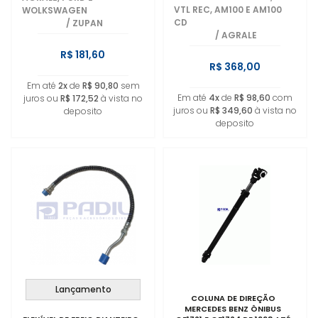
VTL REC, AM100 E AM100
WOLKSWAGEN
CD
/
ZUPAN
/
AGRALE
R$ 181,60
R$ 368,00
Em até
2x
de
R$ 90,80
sem
Em até
4x
de
R$ 98,60
com
juros ou
R$ 172,52
à vista no
juros ou
R$ 349,60
à vista no
deposito
deposito
Lançamento
COLUNA DE DIREÇÃO
MERCEDES BENZ ÔNIBUS