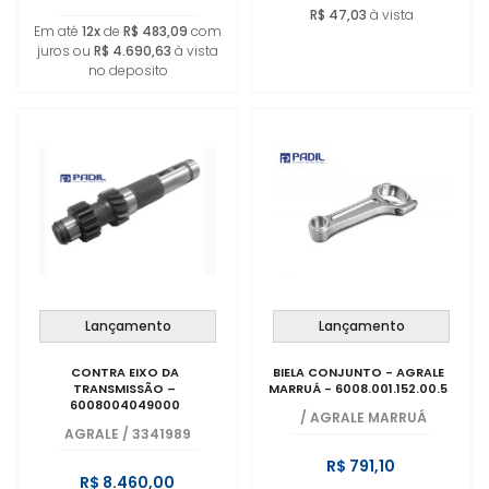
R$ 47,03
à vista
Em até
12x
de
R$ 483,09
com
juros ou
R$ 4.690,63
à vista
no deposito
Lançamento
Lançamento
CONTRA EIXO DA
BIELA CONJUNTO - AGRALE
TRANSMISSÃO –
MARRUÁ - 6008.001.152.00.5
6008004049000
/
AGRALE MARRUÁ
AGRALE
/
3341989
R$ 791,10
R$ 8.460,00