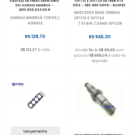
FLEXÍVEL DE FREIO DIANTEIRO
OF1721 E OF1724 DE 1998 ATÉ
DO AGRALE MARRUÁ -
2012 - 382 460 0009 - RCD192
6011.005.023.00.8
MERCEDES BENZ ÔNIBUS
AGRALE MARRUÁ TODOS
/
OF1721 E OF1724
AGRALE
/
STAHL / DANA SPICER
R$ 128,70
R$ 945,30
R$ 122,27
à vista
Em até
11x
de
R$ 99,69
com
juros ou
R$ 898,04
à vista no
deposito
Lançamento