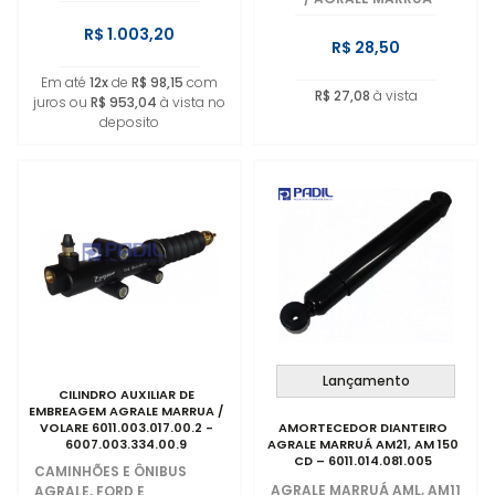
R$ 1.003,20
R$ 28,50
Em até
12x
de
R$ 98,15
com
R$ 27,08
à vista
juros ou
R$ 953,04
à vista no
deposito
Lançamento
CILINDRO AUXILIAR DE
EMBREAGEM AGRALE MARRUA /
VOLARE 6011.003.017.00.2 -
AMORTECEDOR DIANTEIRO
6007.003.334.00.9
AGRALE MARRUÁ AM21, AM 150
CD – 6011.014.081.005
CAMINHÕES E ÔNIBUS
AGRALE MARRUÁ AML, AM11
AGRALE, FORD E