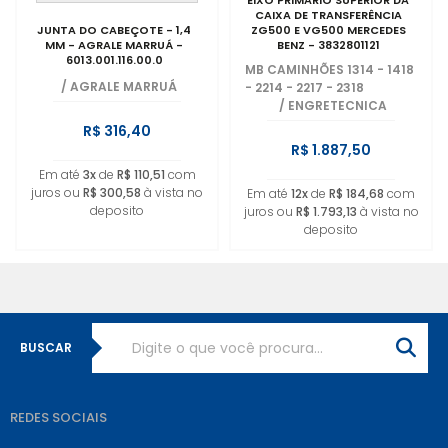
EIXO PRIMARIO SUPERIOR DA
CAIXA DE TRANSFERÊNCIA
JUNTA DO CABEÇOTE - 1,4
ZG500 E VG500 MERCEDES
MM - AGRALE MARRUÁ -
BENZ - 3832801121
6013.001.116.00.0
MB CAMINHÕES 1314 - 1418
/
AGRALE MARRUÁ
- 2214 - 2217 - 2318
/
ENGRETECNICA
R$ 316,40
R$ 1.887,50
Em até
3x
de
R$ 110,51
com
juros ou
R$ 300,58
à vista no
Em até
12x
de
R$ 184,68
com
deposito
juros ou
R$ 1.793,13
à vista no
deposito
BUSCAR
REDES SOCIAIS