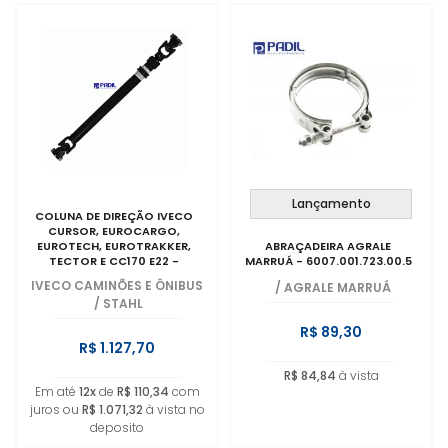
Lançamento
COLUNA DE DIREÇÃO IVECO
CURSOR, EUROCARGO,
EUROTECH, EUROTRAKKER,
ABRAÇADEIRA AGRALE
TECTOR E CC170 E22 -
MARRUÁ - 6007.001.723.00.5
5801288375
IVECO CAMINÕES E ÔNIBUS
/
AGRALE MARRUÁ
/
STAHL
R$ 89,30
R$ 1.127,70
R$ 84,84
à vista
Em até
12x
de
R$ 110,34
com
juros ou
R$ 1.071,32
à vista no
deposito