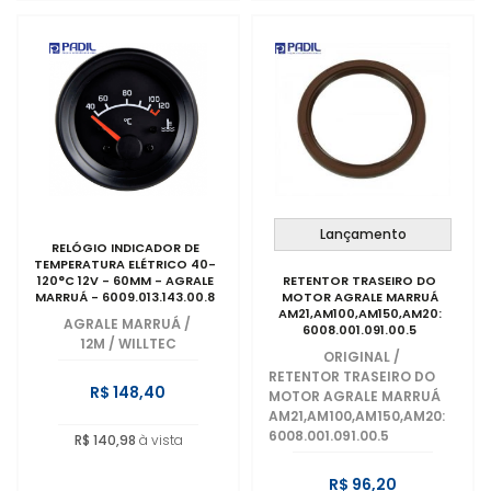
Lançamento
RELÓGIO INDICADOR DE
TEMPERATURA ELÉTRICO 40-
120°C 12V - 60MM - AGRALE
RETENTOR TRASEIRO DO
MARRUÁ - 6009.013.143.00.8
MOTOR AGRALE MARRUÁ
AM21,AM100,AM150,AM20:
AGRALE MARRUÁ
/
6008.001.091.00.5
12M / WILLTEC
ORIGINAL
/
RETENTOR TRASEIRO DO
R$ 148,40
MOTOR AGRALE MARRUÁ
AM21,AM100,AM150,AM20:
6008.001.091.00.5
R$ 140,98
à vista
R$ 96,20