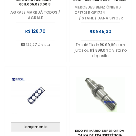
6011.005.023.00.8
MERCEDES BENZ ÔNIBUS
AGRALE MARRUÁ TODOS
/
OF1721 E OF1724
AGRALE
/
STAHL / DANA SPICER
R$ 128,70
R$ 945,30
R$ 122,27
à vista
Em até
11x
de
R$ 99,69
com
juros ou
R$ 898,04
à vista no
deposito
Lançamento
EIXO PRIMARIO SUPERIOR DA
CAIXA DE TRANSFERÊNCIA