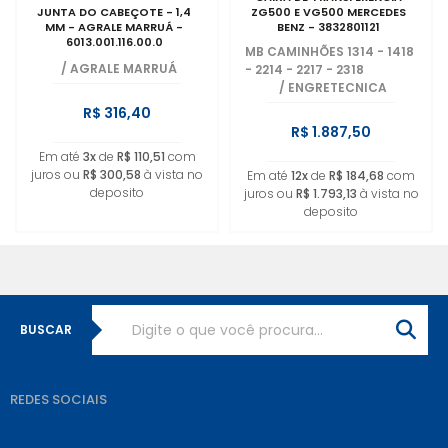
JUNTA DO CABEÇOTE - 1,4
ZG500 E VG500 MERCEDES
MM - AGRALE MARRUÁ -
BENZ - 3832801121
6013.001.116.00.0
MB CAMINHÕES 1314 - 1418
/
AGRALE MARRUÁ
- 2214 - 2217 - 2318
/
ENGRETECNICA
R$ 316,40
R$ 1.887,50
Em até
3x
de
R$ 110,51
com
juros ou
R$ 300,58
à vista no
Em até
12x
de
R$ 184,68
com
deposito
juros ou
R$ 1.793,13
à vista no
deposito
BUSCAR
REDES SOCIAIS