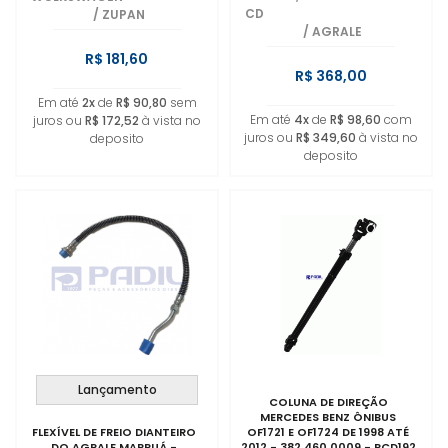
CD
/
ZUPAN
/
AGRALE
R$ 181,60
R$ 368,00
Em até
2x
de
R$ 90,80
sem
Em até
4x
de
R$ 98,60
com
juros ou
R$ 172,52
à vista no
juros ou
R$ 349,60
à vista no
deposito
deposito
Lançamento
COLUNA DE DIREÇÃO
MERCEDES BENZ ÔNIBUS
FLEXÍVEL DE FREIO DIANTEIRO
OF1721 E OF1724 DE 1998 ATÉ
DO AGRALE MARRUÁ -
2012 - 382 460 0009 - RCD192