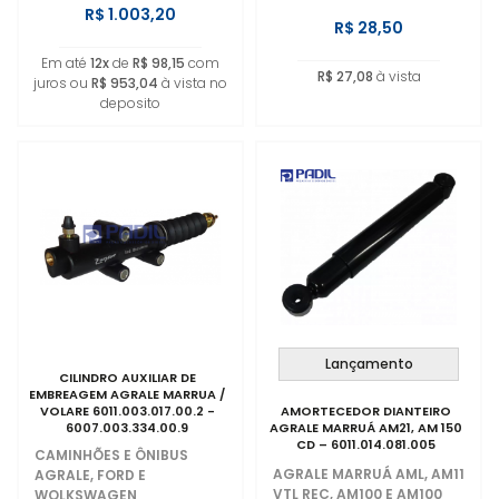
R$ 1.003,20
R$ 28,50
Em até
12x
de
R$ 98,15
com
R$ 27,08
à vista
juros ou
R$ 953,04
à vista no
deposito
Lançamento
CILINDRO AUXILIAR DE
EMBREAGEM AGRALE MARRUA /
VOLARE 6011.003.017.00.2 -
AMORTECEDOR DIANTEIRO
6007.003.334.00.9
AGRALE MARRUÁ AM21, AM 150
CD – 6011.014.081.005
CAMINHÕES E ÔNIBUS
AGRALE MARRUÁ AML, AM11
AGRALE, FORD E
VTL REC, AM100 E AM100
WOLKSWAGEN