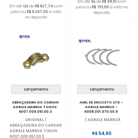
Em até
9x
de
R$ 99,51
com
Em até
12x
de
R$ 827,74
com
juros ou
R$ 751,55
à vista no
juros ou
R$ 8.037,00
à vista
deposito
no deposito
Lançamento
Lançamento
ABRAÇADEIRA DO CARDAN
ANEL DE ENCOSTO STD -
AGRALE MARRUA TODOS:
AGRALE MARRUÁ -
6007.009.051.00.3
6008.001.070.00.9
ORIGINAL
/
/
AGRALE MARRUÁ
ABRAÇADEIRA DO CARDAN
AGRALE MARRUA TODOS:
R$ 54,60
6007.009.051.00.3