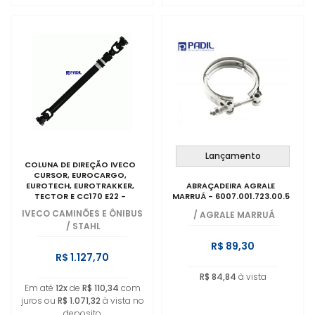
Lançamento
COLUNA DE DIREÇÃO IVECO
CURSOR, EUROCARGO,
EUROTECH, EUROTRAKKER,
ABRAÇADEIRA AGRALE
TECTOR E CC170 E22 -
MARRUÁ - 6007.001.723.00.5
5801288375
IVECO CAMINÕES E ÔNIBUS
/
AGRALE MARRUÁ
/
STAHL
R$ 89,30
R$ 1.127,70
R$ 84,84
à vista
Em até
12x
de
R$ 110,34
com
juros ou
R$ 1.071,32
à vista no
deposito