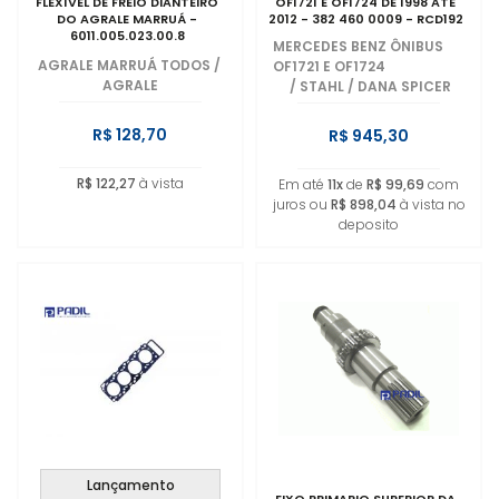
FLEXÍVEL DE FREIO DIANTEIRO
OF1721 E OF1724 DE 1998 ATÉ
DO AGRALE MARRUÁ -
2012 - 382 460 0009 - RCD192
6011.005.023.00.8
MERCEDES BENZ ÔNIBUS
AGRALE MARRUÁ TODOS
/
OF1721 E OF1724
AGRALE
/
STAHL / DANA SPICER
R$ 128,70
R$ 945,30
R$ 122,27
à vista
Em até
11x
de
R$ 99,69
com
juros ou
R$ 898,04
à vista no
deposito
Lançamento