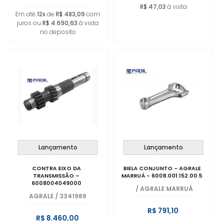
R$ 47,03
à vista
Em até
12x
de
R$ 483,09
com
juros ou
R$ 4.690,63
à vista
no deposito
Lançamento
Lançamento
CONTRA EIXO DA
BIELA CONJUNTO - AGRALE
TRANSMISSÃO –
MARRUÁ - 6008.001.152.00.5
6008004049000
/
AGRALE MARRUÁ
AGRALE
/
3341989
R$ 791,10
R$ 8.460,00