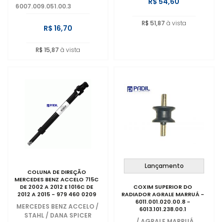
R$ 54,60
6007.009.051.00.3
R$ 51,87
à vista
R$ 16,70
R$ 15,87
à vista
Lançamento
COLUNA DE DIREÇÃO
MERCEDES BENZ ACCELO 715C
DE 2002 A 2012 E 1016C DE
COXIM SUPERIOR DO
2012 A 2015 - 979 460 0209
RADIADOR AGRALE MARRUÁ -
6011.001.020.00.8 -
MERCEDES BENZ ACCELO
/
6013.101.238.00.1
STAHL / DANA SPICER
/
AGRALE MARRUÁ