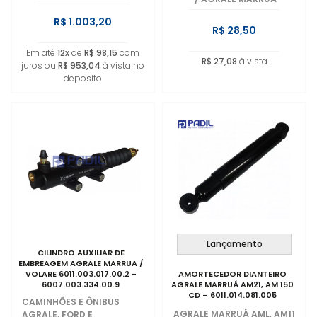
R$ 1.003,20
R$ 28,50
Em até
12x
de
R$ 98,15
com
R$ 27,08
à vista
juros ou
R$ 953,04
à vista no
deposito
Lançamento
CILINDRO AUXILIAR DE
EMBREAGEM AGRALE MARRUA /
VOLARE 6011.003.017.00.2 -
AMORTECEDOR DIANTEIRO
6007.003.334.00.9
AGRALE MARRUÁ AM21, AM 150
CD – 6011.014.081.005
CAMINHÕES E ÔNIBUS
AGRALE MARRUÁ AML, AM11
AGRALE, FORD E