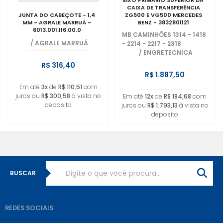
EIXO PRIMARIO SUPERIOR DA
CAIXA DE TRANSFERÊNCIA
JUNTA DO CABEÇOTE - 1,4
ZG500 E VG500 MERCEDES
MM - AGRALE MARRUÁ -
BENZ - 3832801121
6013.001.116.00.0
MB CAMINHÕES 1314 - 1418
/
AGRALE MARRUÁ
- 2214 - 2217 - 2318
/
ENGRETECNICA
R$ 316,40
R$ 1.887,50
Em até
3x
de
R$ 110,51
com
juros ou
R$ 300,58
à vista no
Em até
12x
de
R$ 184,68
com
deposito
juros ou
R$ 1.793,13
à vista no
deposito
BUSCAR
REDES SOCIAIS