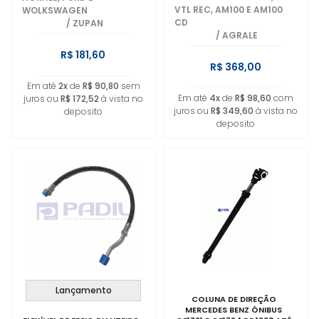
VTL REC, AM100 E AM100
WOLKSWAGEN
CD
/
ZUPAN
/
AGRALE
R$ 181,60
R$ 368,00
Em até
2x
de
R$ 90,80
sem
Em até
4x
de
R$ 98,60
com
juros ou
R$ 172,52
à vista no
juros ou
R$ 349,60
à vista no
deposito
deposito
Lançamento
COLUNA DE DIREÇÃO
MERCEDES BENZ ÔNIBUS