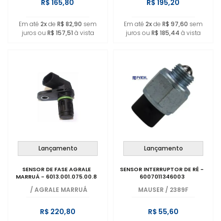
R$ 165,80
R$ 195,20
Em até
2x
de
R$ 82,90
sem
Em até
2x
de
R$ 97,60
sem
juros ou
R$ 157,51
à vista
juros ou
R$ 185,44
à vista
Lançamento
Lançamento
SENSOR DE FASE AGRALE
SENSOR INTERRUPTOR DE RÉ -
MARRUÁ - 6013.001.075.00.8
6007011346003
/
AGRALE MARRUÁ
MAUSER
/
2389F
R$ 220,80
R$ 55,60