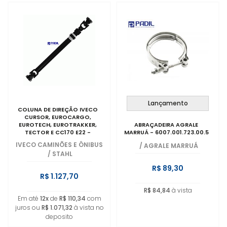
Lançamento
COLUNA DE DIREÇÃO IVECO
CURSOR, EUROCARGO,
EUROTECH, EUROTRAKKER,
ABRAÇADEIRA AGRALE
TECTOR E CC170 E22 -
MARRUÁ - 6007.001.723.00.5
5801288375
IVECO CAMINÕES E ÔNIBUS
/
AGRALE MARRUÁ
/
STAHL
R$ 89,30
R$ 1.127,70
R$ 84,84
à vista
Em até
12x
de
R$ 110,34
com
juros ou
R$ 1.071,32
à vista no
deposito