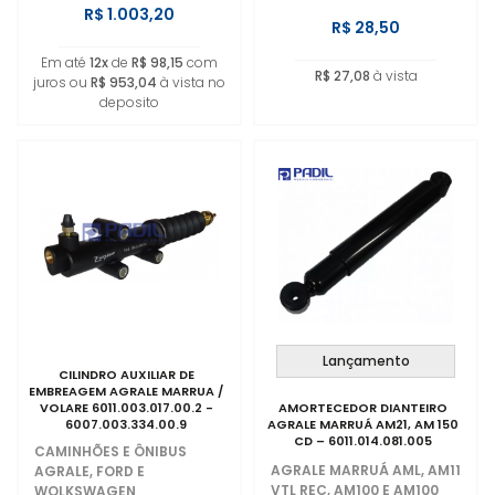
R$ 1.003,20
R$ 28,50
Em até
12x
de
R$ 98,15
com
R$ 27,08
à vista
juros ou
R$ 953,04
à vista no
deposito
Lançamento
CILINDRO AUXILIAR DE
EMBREAGEM AGRALE MARRUA /
VOLARE 6011.003.017.00.2 -
AMORTECEDOR DIANTEIRO
6007.003.334.00.9
AGRALE MARRUÁ AM21, AM 150
CD – 6011.014.081.005
CAMINHÕES E ÔNIBUS
AGRALE MARRUÁ AML, AM11
AGRALE, FORD E
VTL REC, AM100 E AM100
WOLKSWAGEN