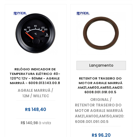
Lançamento
RELÓGIO INDICADOR DE
TEMPERATURA ELÉTRICO 40-
120°C 12V - 60MM - AGRALE
RETENTOR TRASEIRO DO
MARRUÁ - 6009.013.143.00.8
MOTOR AGRALE MARRUÁ
AM21,AM100,AM150,AM20:
AGRALE MARRUÁ
/
6008.001.091.00.5
12M / WILLTEC
ORIGINAL
/
RETENTOR TRASEIRO DO
R$ 148,40
MOTOR AGRALE MARRUÁ
AM21,AM100,AM150,AM20:
6008.001.091.00.5
R$ 140,98
à vista
R$ 96,20