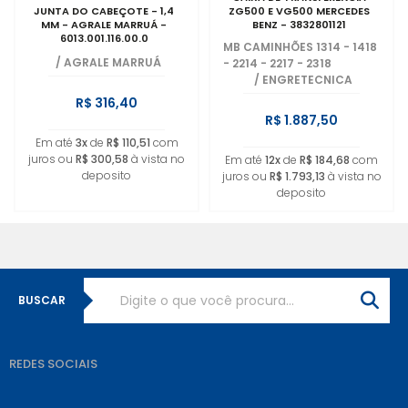
JUNTA DO CABEÇOTE - 1,4
ZG500 E VG500 MERCEDES
MM - AGRALE MARRUÁ -
BENZ - 3832801121
6013.001.116.00.0
MB CAMINHÕES 1314 - 1418
/
AGRALE MARRUÁ
- 2214 - 2217 - 2318
/
ENGRETECNICA
R$ 316,40
R$ 1.887,50
Em até
3x
de
R$ 110,51
com
juros ou
R$ 300,58
à vista no
Em até
12x
de
R$ 184,68
com
deposito
juros ou
R$ 1.793,13
à vista no
deposito
BUSCAR
REDES SOCIAIS