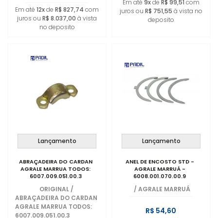
Em até
9x
de
R$ 99,51
com
Em até
12x
de
R$ 827,74
com
juros ou
R$ 751,55
à vista no
juros ou
R$ 8.037,00
à vista
deposito
no deposito
Lançamento
Lançamento
ABRAÇADEIRA DO CARDAN
ANEL DE ENCOSTO STD -
AGRALE MARRUA TODOS:
AGRALE MARRUÁ -
6007.009.051.00.3
6008.001.070.00.9
ORIGINAL
/
/
AGRALE MARRUÁ
ABRAÇADEIRA DO CARDAN
AGRALE MARRUA TODOS:
R$ 54,60
6007.009.051.00.3