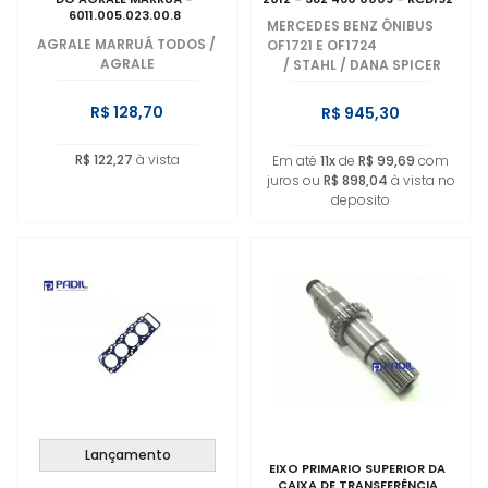
6011.005.023.00.8
MERCEDES BENZ ÔNIBUS
AGRALE MARRUÁ TODOS
/
OF1721 E OF1724
AGRALE
/
STAHL / DANA SPICER
R$ 128,70
R$ 945,30
R$ 122,27
à vista
Em até
11x
de
R$ 99,69
com
juros ou
R$ 898,04
à vista no
deposito
Lançamento
EIXO PRIMARIO SUPERIOR DA
CAIXA DE TRANSFERÊNCIA