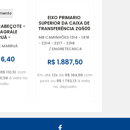
mento
EIXO PRIMARIO
SUPERIOR DA CAIXA DE
CABEÇOTE -
TRANSFERÊNCIA ZG500
- AGRALE
E VG500 MERCEDES
UÁ -
MB CAMINHÕES 1314 - 1418
BENZ - 3832801121
.116.00.0
- 2214 - 2217 - 2318
E MARRUÁ
/
ENGRETECNICA
16,40
R$ 1.887,50
e
R$ 110,51
com
Em até
12x
de
R$ 184,68
com
0,58
à vista no
juros ou
R$ 1.793,13
à vista
sito
no deposito