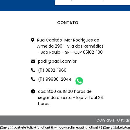
CONTATO
Rua Capitão-Mor Rodrigues de
Almeida 290 - Vila dos Remédios
- São Paulo - SP - CEP 05102-100
padil@padil.com.br
(11) 3832-1966
(11) 99986-2044
das: 8:00 as 18:00 horas de
segunda a sexta - loja virtual 24
horas
COPYRIGHT © Padil
jQuery('#btnFrete').click(function(){ window.setTimeout(function() { jQuery('.tabelaFo