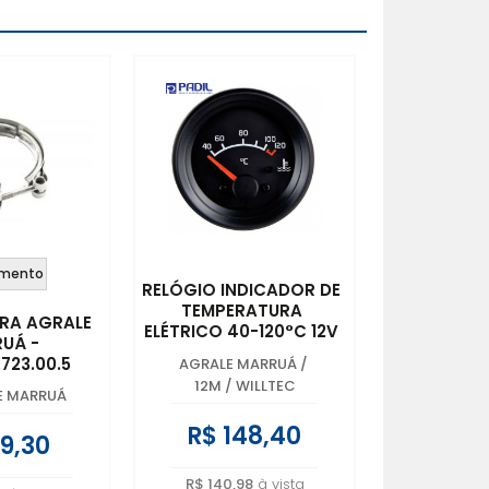
mento
RELÓGIO INDICADOR DE
TEMPERATURA
RA AGRALE
ELÉTRICO 40-120°C 12V
UÁ -
- 60MM - AGRALE
.723.00.5
AGRALE MARRUÁ
/
MARRUÁ -
12M / WILLTEC
6009.013.143.00.8
E MARRUÁ
R$ 148,40
9,30
R$ 140,98
à vista