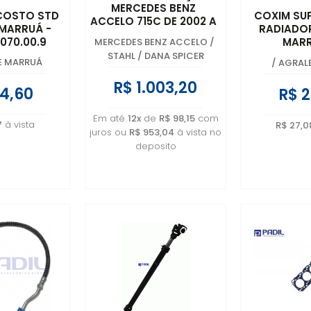
MERCEDES BENZ
NCOSTO STD
COXIM SU
ACCELO 715C DE 2002 A
 MARRUÁ -
RADIADO
2012 E 1016C DE 2012 A
.070.00.9
MARR
MERCEDES BENZ ACCELO
/
2015 - 979 460 0209
6011.001.
STAHL / DANA SPICER
E MARRUÁ
/
AGRAL
6013.101
R$ 1.003,20
4,60
R$ 2
Em até
12x
de
R$ 98,15
com
7
à vista
R$ 27,0
juros ou
R$ 953,04
à vista no
deposito