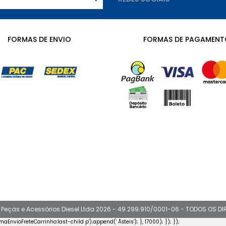
FORMAS DE ENVIO
FORMAS DE PAGAMENT
 Peças e Acessórios Diesel Ltda 2026 - 49.299.910/0001-06 - TODOS OS D
rmaEnvioFreteCarrinho:last-child p').append('
Ãšteis
'); }, 17000); }); });