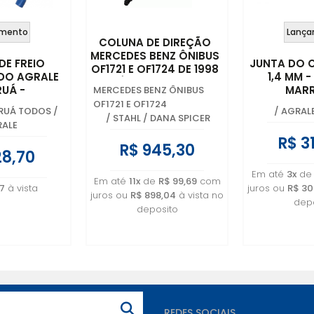
mento
Lança
COLUNA DE DIREÇÃO
MERCEDES BENZ ÔNIBUS
 DE FREIO
JUNTA DO 
OF1721 E OF1724 DE 1998
 DO AGRALE
1,4 MM 
ATÉ 2012 - 382 460
UÁ -
MARR
MERCEDES BENZ ÔNIBUS
0009 - RCD192
.023.00.8
6013.001
OF1721 E OF1724
RUÁ TODOS
/
/
AGRAL
/
STAHL / DANA SPICER
ALE
R$ 3
R$ 945,30
28,70
Em até
3x
d
Em até
11x
de
R$ 99,69
com
7
à vista
juros ou
R$ 30
juros ou
R$ 898,04
à vista no
depo
deposito
REDES SOCIAIS