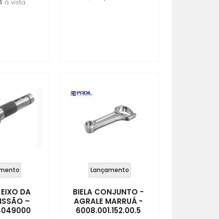
4
à vista
mento
Lançamento
EIXO DA
BIELA CONJUNTO -
ISSÃO –
AGRALE MARRUÁ -
4049000
6008.001.152.00.5