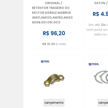
AM21,AM100,AM150,AM20:
600800
ORIGINAL
/
EATON
/
6008.001.091.00.5
RETENTOR TRASEIRO DO
R$ 4.
MOTOR AGRALE MARRUÁ
AM21,AM100,AM150,AM20:
6008.001.091.00.5
Em até
12x
com juros o
R$ 96,20
vista no
R$ 91,39
à vista
Lançamento
Lança