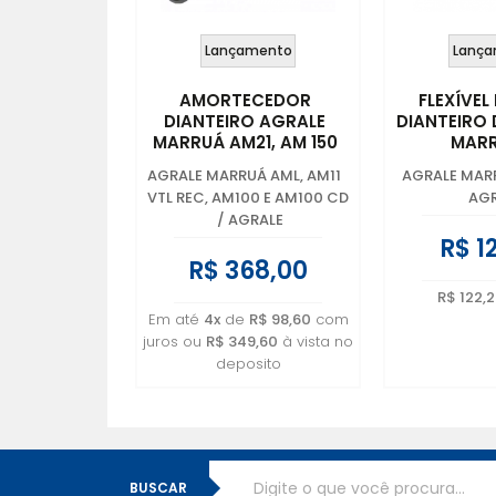
Lançamento
Lança
AMORTECEDOR
FLEXÍVEL
DIANTEIRO AGRALE
DIANTEIRO
MARRUÁ AM21, AM 150
MARR
CD – 6011.014.081.005
6011.005
AGRALE MARRUÁ AML, AM11
AGRALE MAR
VTL REC, AM100 E AM100 CD
AGR
/
AGRALE
R$ 1
R$ 368,00
R$ 122,2
Em até
4x
de
R$ 98,60
com
juros ou
R$ 349,60
à vista no
deposito
BUSCAR