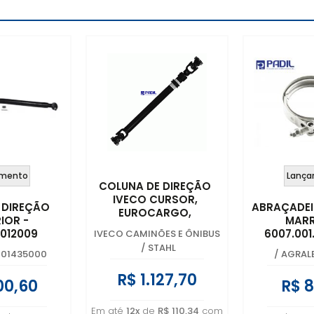
mento
Lança
COLUNA DE DIREÇÃO
IVECO CURSOR,
 DIREÇÃO
ABRAÇADEI
EUROCARGO,
IOR -
MARR
EUROTECH,
7012009
6007.001
IVECO CAMINÕES E ÔNIBUS
EUROTRAKKER, TECTOR
/
STAHL
E CC170 E22 -
001435000
/
AGRAL
5801288375
R$ 1.127,70
00,60
R$ 8
Em até
12x
de
R$ 110,34
com