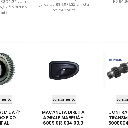
e
R$ 94,97
com
R$ 84,8
juros ou
R$ 1.071,32
à vista
5,57
à vista no
no deposito
sito
mento
Lançamento
Lança
EM DA 4ª
MAÇANETA DIREITA
CONTRA 
DO EIXO
AGRALE MARRUÁ -
TRANSM
IPAL -
6009.013.034.00.9
600800