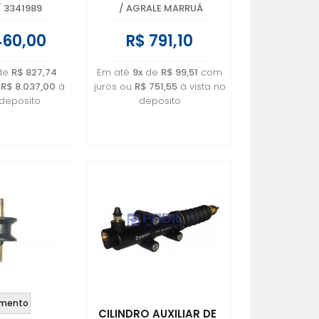
/
3341989
/
AGRALE MARRUÁ
460,00
R$ 791,10
de
R$ 827,74
Em até
9x
de
R$ 99,51
com
u
R$ 8.037,00
à
juros ou
R$ 751,55
à vista no
 deposito
deposito
mento
CILINDRO AUXILIAR DE