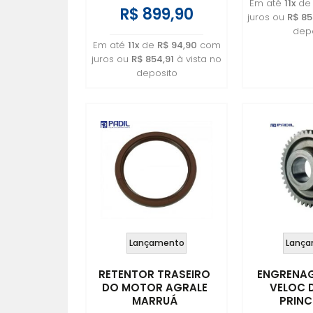
Em até
11x
d
R$ 899,90
juros ou
R$ 85
depo
Em até
11x
de
R$ 94,90
com
juros ou
R$ 854,91
à vista no
deposito
Lançamento
Lança
RETENTOR TRASEIRO
ENGRENAG
DO MOTOR AGRALE
VELOC 
MARRUÁ
PRINC