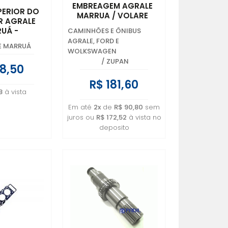
EMBREAGEM AGRALE
PERIOR DO
MARRUA / VOLARE
R AGRALE
6011.003.017.00.2 -
UÁ -
CAMINHÕES E ÔNIBUS
6007.003.334.00.9
020.00.8 -
AGRALE, FORD E
E MARRUÁ
.238.00.1
WOLKSWAGEN
/
ZUPAN
8,50
R$ 181,60
8
à vista
Em até
2x
de
R$ 90,80
sem
juros ou
R$ 172,52
à vista no
deposito