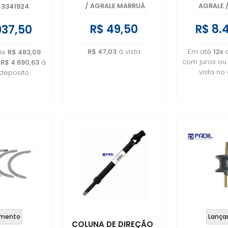
4036007
/
AGRALE MARRUÁ
AGRALE
3341924
R$ 49,50
R$ 8.
937,50
R$ 47,03
à vista
Em até
12x
de
R$ 483,09
com juros o
u
R$ 4.690,63
à
vista no
 deposito
mento
Lança
COLUNA DE DIREÇÃO