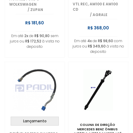
VTL REC, AM100 E AM100
WOLKSWAGEN
CD
/
ZUPAN
/
AGRALE
R$ 181,60
R$ 368,00
Em até
2x
de
R$ 90,80
sem
Em até
4x
de
R$ 98,60
com
juros ou
R$ 172,52
à vista no
juros ou
R$ 349,60
à vista no
deposito
deposito
Lançamento
COLUNA DE DIREÇÃO
MERCEDES BENZ ÔNIBUS