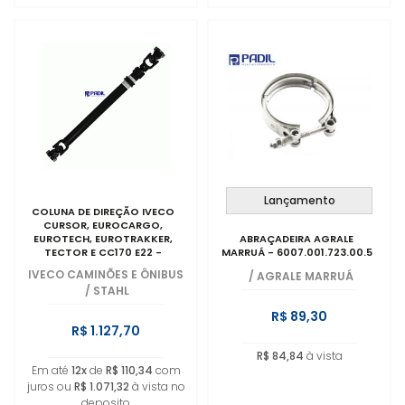
Lançamento
COLUNA DE DIREÇÃO IVECO
CURSOR, EUROCARGO,
EUROTECH, EUROTRAKKER,
ABRAÇADEIRA AGRALE
TECTOR E CC170 E22 -
MARRUÁ - 6007.001.723.00.5
5801288375
IVECO CAMINÕES E ÔNIBUS
/
AGRALE MARRUÁ
/
STAHL
R$ 89,30
R$ 1.127,70
R$ 84,84
à vista
Em até
12x
de
R$ 110,34
com
juros ou
R$ 1.071,32
à vista no
deposito