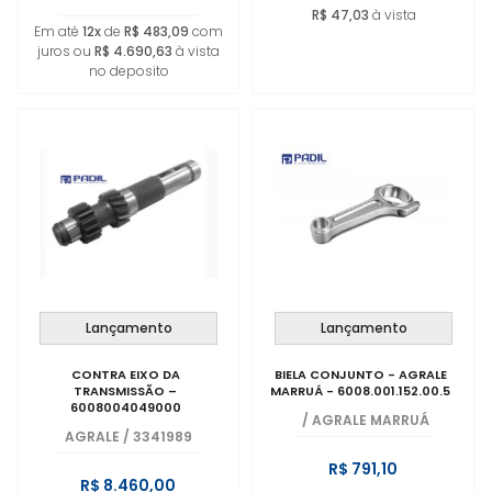
R$ 47,03
à vista
Em até
12x
de
R$ 483,09
com
juros ou
R$ 4.690,63
à vista
no deposito
Lançamento
Lançamento
CONTRA EIXO DA
BIELA CONJUNTO - AGRALE
TRANSMISSÃO –
MARRUÁ - 6008.001.152.00.5
6008004049000
/
AGRALE MARRUÁ
AGRALE
/
3341989
R$ 791,10
R$ 8.460,00