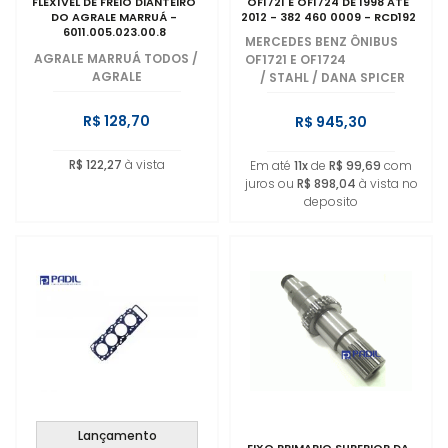
FLEXÍVEL DE FREIO DIANTEIRO
OF1721 E OF1724 DE 1998 ATÉ
DO AGRALE MARRUÁ -
2012 - 382 460 0009 - RCD192
6011.005.023.00.8
MERCEDES BENZ ÔNIBUS
AGRALE MARRUÁ TODOS
/
OF1721 E OF1724
AGRALE
/
STAHL / DANA SPICER
R$ 128,70
R$ 945,30
R$ 122,27
à vista
Em até
11x
de
R$ 99,69
com
juros ou
R$ 898,04
à vista no
deposito
Lançamento