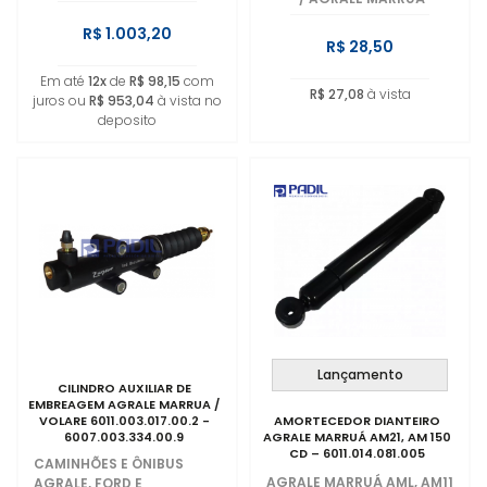
R$ 1.003,20
R$ 28,50
Em até
12x
de
R$ 98,15
com
R$ 27,08
à vista
juros ou
R$ 953,04
à vista no
deposito
Lançamento
CILINDRO AUXILIAR DE
EMBREAGEM AGRALE MARRUA /
VOLARE 6011.003.017.00.2 -
AMORTECEDOR DIANTEIRO
6007.003.334.00.9
AGRALE MARRUÁ AM21, AM 150
CD – 6011.014.081.005
CAMINHÕES E ÔNIBUS
AGRALE MARRUÁ AML, AM11
AGRALE, FORD E