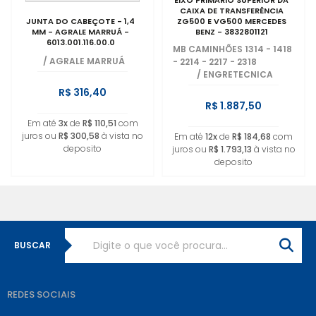
EIXO PRIMARIO SUPERIOR DA
CAIXA DE TRANSFERÊNCIA
JUNTA DO CABEÇOTE - 1,4
ZG500 E VG500 MERCEDES
MM - AGRALE MARRUÁ -
BENZ - 3832801121
6013.001.116.00.0
MB CAMINHÕES 1314 - 1418
/
AGRALE MARRUÁ
- 2214 - 2217 - 2318
/
ENGRETECNICA
R$ 316,40
R$ 1.887,50
Em até
3x
de
R$ 110,51
com
juros ou
R$ 300,58
à vista no
Em até
12x
de
R$ 184,68
com
deposito
juros ou
R$ 1.793,13
à vista no
deposito
BUSCAR
REDES SOCIAIS