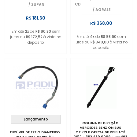
CD
/
ZUPAN
/
AGRALE
R$ 181,60
R$ 368,00
Em até
2x
de
R$ 90,80
sem
Em até
4x
de
R$ 98,60
com
juros ou
R$ 172,52
à vista no
juros ou
R$ 349,60
à vista no
deposito
deposito
Lançamento
COLUNA DE DIREÇÃO
MERCEDES BENZ ÔNIBUS
FLEXÍVEL DE FREIO DIANTEIRO
OF1721 E OF1724 DE 1998 ATÉ
DO AGRALE MARRUÁ -
2012 - 382 460 0009 - RCD192