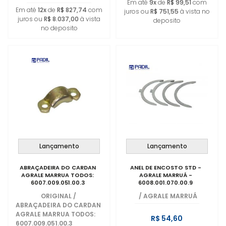
Em até
9x
de
R$ 99,51
com
Em até
12x
de
R$ 827,74
com
juros ou
R$ 751,55
à vista no
juros ou
R$ 8.037,00
à vista
deposito
no deposito
Lançamento
Lançamento
ABRAÇADEIRA DO CARDAN
ANEL DE ENCOSTO STD -
AGRALE MARRUA TODOS:
AGRALE MARRUÁ -
6007.009.051.00.3
6008.001.070.00.9
ORIGINAL
/
/
AGRALE MARRUÁ
ABRAÇADEIRA DO CARDAN
AGRALE MARRUA TODOS:
R$ 54,60
6007.009.051.00.3