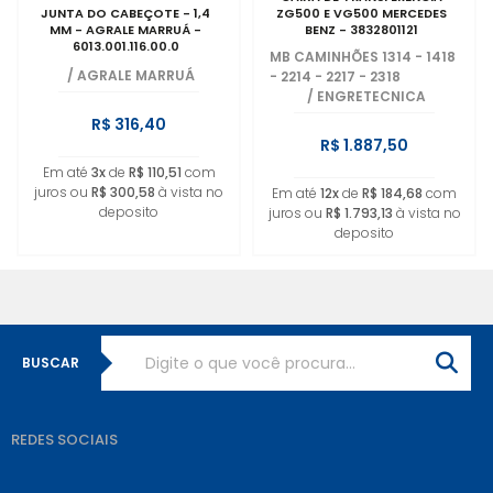
JUNTA DO CABEÇOTE - 1,4
ZG500 E VG500 MERCEDES
MM - AGRALE MARRUÁ -
BENZ - 3832801121
6013.001.116.00.0
MB CAMINHÕES 1314 - 1418
/
AGRALE MARRUÁ
- 2214 - 2217 - 2318
/
ENGRETECNICA
R$ 316,40
R$ 1.887,50
Em até
3x
de
R$ 110,51
com
juros ou
R$ 300,58
à vista no
Em até
12x
de
R$ 184,68
com
deposito
juros ou
R$ 1.793,13
à vista no
deposito
BUSCAR
REDES SOCIAIS