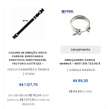
Lançamento
COLUNA DE DIREÇÃO IVECO
CURSOR, EUROCARGO,
EUROTECH, EUROTRAKKER,
ABRAÇADEIRA AGRALE
TECTOR E CC170 E22 -
MARRUÁ - 6007.001.723.00.5
5801288375
IVECO CAMINÕES E ÔNIBUS
/
AGRALE MARRUÁ
/
STAHL
R$ 89,30
R$ 1.127,70
R$ 84,84
à vista
Em até
12x
de
R$ 110,34
com
juros ou
R$ 1.071,32
à vista no
deposito