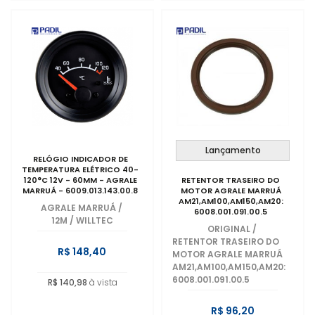
Lançamento
RELÓGIO INDICADOR DE
TEMPERATURA ELÉTRICO 40-
120°C 12V - 60MM - AGRALE
RETENTOR TRASEIRO DO
MARRUÁ - 6009.013.143.00.8
MOTOR AGRALE MARRUÁ
AM21,AM100,AM150,AM20:
AGRALE MARRUÁ
/
6008.001.091.00.5
12M / WILLTEC
ORIGINAL
/
RETENTOR TRASEIRO DO
R$ 148,40
MOTOR AGRALE MARRUÁ
AM21,AM100,AM150,AM20:
6008.001.091.00.5
R$ 140,98
à vista
R$ 96,20