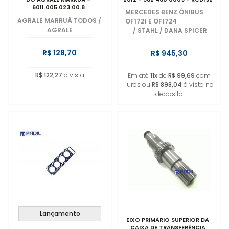
6011.005.023.00.8
MERCEDES BENZ ÔNIBUS
AGRALE MARRUÁ TODOS
/
OF1721 E OF1724
AGRALE
/
STAHL / DANA SPICER
R$ 128,70
R$ 945,30
R$ 122,27
à vista
Em até
11x
de
R$ 99,69
com
juros ou
R$ 898,04
à vista no
deposito
Lançamento
EIXO PRIMARIO SUPERIOR DA
CAIXA DE TRANSFERÊNCIA