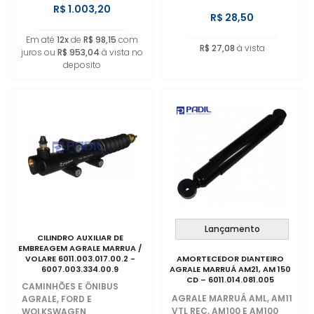
R$ 1.003,20
R$ 28,50
Em até
12x
de
R$ 98,15
com
R$ 27,08
à vista
juros ou
R$ 953,04
à vista no
deposito
Lançamento
CILINDRO AUXILIAR DE
EMBREAGEM AGRALE MARRUA /
VOLARE 6011.003.017.00.2 -
AMORTECEDOR DIANTEIRO
6007.003.334.00.9
AGRALE MARRUÁ AM21, AM 150
CD – 6011.014.081.005
CAMINHÕES E ÔNIBUS
AGRALE MARRUÁ AML, AM11
AGRALE, FORD E
VTL REC, AM100 E AM100
WOLKSWAGEN