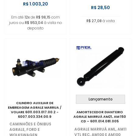
R$ 1.003,20
R$ 28,50
Em até
12x
de
R$ 98,15
com
R$ 27,08
à vista
juros ou
R$ 953,04
à vista no
deposito
Lançamento
CILINDRO AUXILIAR DE
EMBREAGEM AGRALE MARRUA /
VOLARE 6011.003.017.00.2 -
AMORTECEDOR DIANTEIRO
6007.003.334.00.9
AGRALE MARRUÁ AM21, AM 150
CD – 6011.014.081.005
CAMINHÕES E ÔNIBUS
AGRALE MARRUÁ AML, AM11
AGRALE, FORD E
VTL REC, AM100 E AM100
WOLKSWAGEN