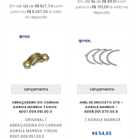
Em até
9x
de
R$ 99,51
com
Em até
12x
de
R$ 827,74
com
juros ou
R$ 751,55
à vista no
juros ou
R$ 8.037,00
à vista
deposito
no deposito
Lançamento
Lançamento
ABRAÇADEIRA DO CARDAN
ANEL DE ENCOSTO STD -
AGRALE MARRUA TODOS:
AGRALE MARRUÁ -
6007.009.051.00.3
6008.001.070.00.9
ORIGINAL
/
/
AGRALE MARRUÁ
ABRAÇADEIRA DO CARDAN
AGRALE MARRUA TODOS:
R$ 54,60
6007.009.051.00.3