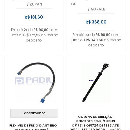
CD
/
ZUPAN
/
AGRALE
R$ 181,60
R$ 368,00
Em até
2x
de
R$ 90,80
sem
Em até
4x
de
R$ 98,60
com
juros ou
R$ 172,52
à vista no
juros ou
R$ 349,60
à vista no
deposito
deposito
Lançamento
COLUNA DE DIREÇÃO
MERCEDES BENZ ÔNIBUS
FLEXÍVEL DE FREIO DIANTEIRO
OF1721 E OF1724 DE 1998 ATÉ
DO AGRALE MARRUÁ -
2012 - 382 460 0009 - RCD192