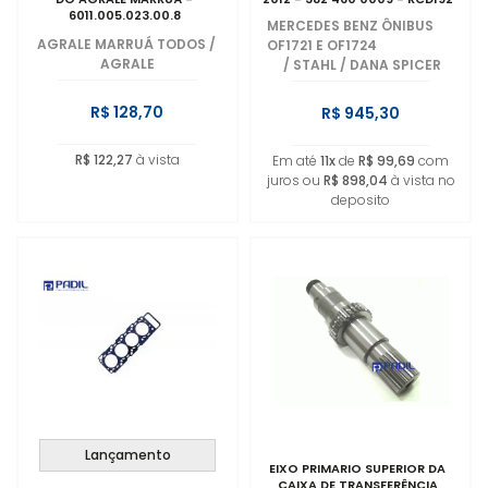
6011.005.023.00.8
MERCEDES BENZ ÔNIBUS
AGRALE MARRUÁ TODOS
/
OF1721 E OF1724
AGRALE
/
STAHL / DANA SPICER
R$ 128,70
R$ 945,30
R$ 122,27
à vista
Em até
11x
de
R$ 99,69
com
juros ou
R$ 898,04
à vista no
deposito
Lançamento
EIXO PRIMARIO SUPERIOR DA
CAIXA DE TRANSFERÊNCIA