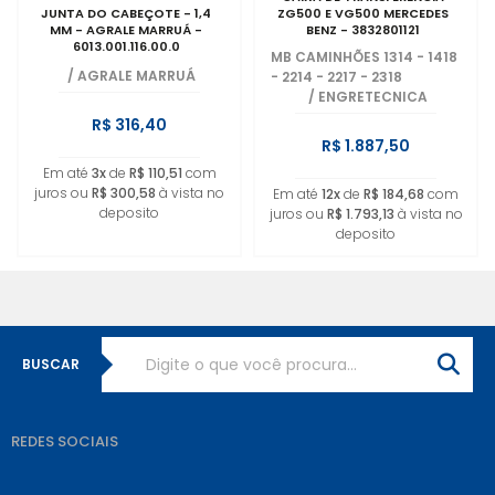
JUNTA DO CABEÇOTE - 1,4
ZG500 E VG500 MERCEDES
MM - AGRALE MARRUÁ -
BENZ - 3832801121
6013.001.116.00.0
MB CAMINHÕES 1314 - 1418
/
AGRALE MARRUÁ
- 2214 - 2217 - 2318
/
ENGRETECNICA
R$ 316,40
R$ 1.887,50
Em até
3x
de
R$ 110,51
com
juros ou
R$ 300,58
à vista no
Em até
12x
de
R$ 184,68
com
deposito
juros ou
R$ 1.793,13
à vista no
deposito
BUSCAR
REDES SOCIAIS