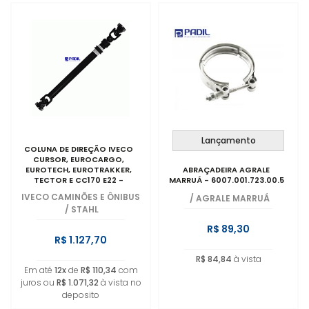
Lançamento
COLUNA DE DIREÇÃO IVECO
CURSOR, EUROCARGO,
EUROTECH, EUROTRAKKER,
ABRAÇADEIRA AGRALE
TECTOR E CC170 E22 -
MARRUÁ - 6007.001.723.00.5
5801288375
IVECO CAMINÕES E ÔNIBUS
/
AGRALE MARRUÁ
/
STAHL
R$ 89,30
R$ 1.127,70
R$ 84,84
à vista
Em até
12x
de
R$ 110,34
com
juros ou
R$ 1.071,32
à vista no
deposito