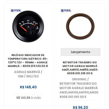
Lançamento
RELÓGIO INDICADOR DE
TEMPERATURA ELÉTRICO 40-
120°C 12V - 60MM - AGRALE
RETENTOR TRASEIRO DO
MARRUÁ - 6009.013.143.00.8
MOTOR AGRALE MARRUÁ
AM21,AM100,AM150,AM20:
AGRALE MARRUÁ
/
6008.001.091.00.5
12M / WILLTEC
ORIGINAL
/
RETENTOR TRASEIRO DO
R$ 148,40
MOTOR AGRALE MARRUÁ
AM21,AM100,AM150,AM20:
6008.001.091.00.5
R$ 140,98
à vista
R$ 96,20